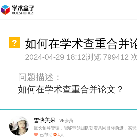
如何在学术查重合并
2024-04-29 18:12
浏览 799412 
问题描述：
如何在学术查重合并论文？
雪快美呆
V5会员
擅长领导管理，能够带领团队朝着共同目标前进，实现
展…
已帮助
384
人