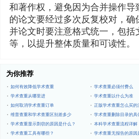
和著作权，避免因为合并操作导
的论文要经过多次反复校对，确
并论文时要注意格式统一，包括
等，以提升整体质量和可读性。
为你推荐
·
·
如何有效降低学术查重
学术查重必须付费么
·
·
学术查重从哪里进
学术查重以什么为准
·
·
如何取消学术查重订单
正版学术查重怎么买的
·
·
维普查重和学术查重区别差多少
学术查重删除目录的具
·
·
学术查重显示剽窃的原因是什么？
本科学术查重流程详解
·
·
学术查重工具有哪些？
学术查重无报告的原因