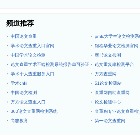
频道推荐
·
·
中国论文查重
pmlc大学生论文检测系
·
·
学术论文查重入口官网
锦程毕业论文检测官网
·
·
中国学术论文检测
爽书论文检测
·
·
论文查重学术不端检测系统报告单可验证
论文重复率检测平台
真伪
·
·
学术个人查重服务入口
万方查重网
·
·
学术cnki
51论文检测站
·
·
中国论文检测
查重网自助查重网
·
·
万方论文查重入口
论文检测中心
·
·
360论文查重网检测系统
查重狗专业论文查重检
·
·
尚志教育
第一论文查重网