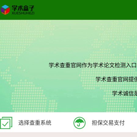
学术查重官网作为学术论文检测入口
学术查重官网提
学术诚信
选择查重系统
担保交易支付