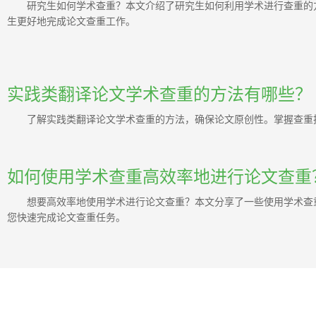
研究生如何学术查重？本文介绍了研究生如何利用学术进行查重的
生更好地完成论文查重工作。
实践类翻译论文学术查重的方法有哪些？
了解实践类翻译论文学术查重的方法，确保论文原创性。掌握查重
如何使用学术查重高效率地进行论文查重
想要高效率地使用学术进行论文查重？本文分享了一些使用学术查
您快速完成论文查重任务。