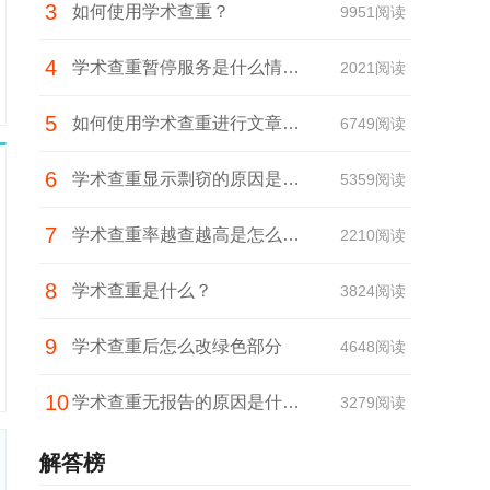
3
接近
如何使用学术查重？
9951阅读
4
学术查重暂停服务是什么情
2021阅读
5
况？
如何使用学术查重进行文章查
6749阅读
6
重？
学术查重显示剽窃的原因是什
5359阅读
7
么？
学术查重率越查越高是怎么回
2210阅读
8
事？
学术查重是什么？
3824阅读
9
学术查重后怎么改绿色部分
4648阅读
10
学术查重无报告的原因是什
3279阅读
么？
解答榜