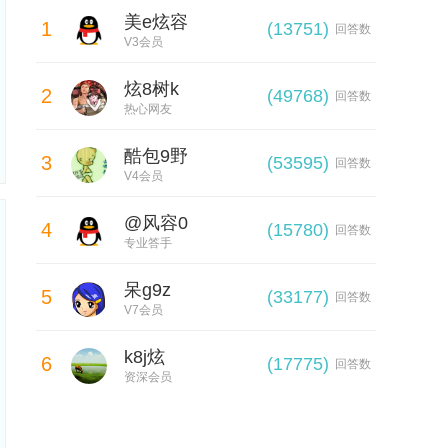
美e炫容
1
(13751)
回答数
V3会员
炫8树k
2
(49768)
回答数
热心网友
酷包9野
3
(53595)
回答数
V4会员
@风容0
4
(15780)
回答数
专业答手
呆g9z
5
(33177)
回答数
V7会员
k8j炫
6
(17775)
回答数
资深会员