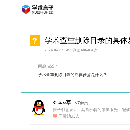
学术查重删除目录的具体
2024-04-27 14:31
浏览 606464 次
问题描述：
学术查重删除目录的具体步骤是什么？
%国&草
V7会员
擅长创意设计，具备独特的审美眼光，能够
已帮助
93
人