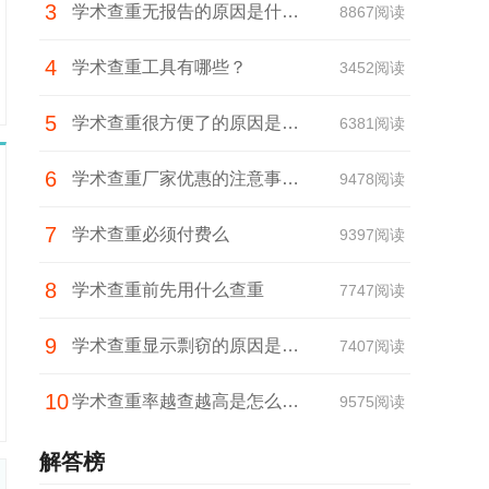
3
学术查重无报告的原因是什
8867阅读
4
么？
学术查重工具有哪些？
3452阅读
5
学术查重很方便了的原因是什
6381阅读
6
么？
学术查重厂家优惠的注意事项
9478阅读
7
有哪些？
学术查重必须付费么
9397阅读
8
学术查重前先用什么查重
7747阅读
9
学术查重显示剽窃的原因是什
7407阅读
10
么？
学术查重率越查越高是怎么回
9575阅读
事？
解答榜