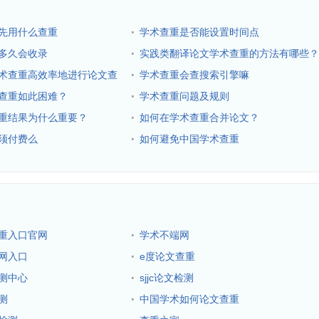
·
先用什么查重
学术查重是否能设置时间点
·
多久会收录
实践类翻译论文学术查重的方法有哪些？
·
术查重高效率地进行论文查
学术查重会查搜索引擎嘛
·
查重如此困难？
学术查重问题及规则
·
重结果为什么重要？
如何在学术查重合并论文？
·
须付费么
如何避免中国学术查重
·
重入口官网
学术不端网
·
网入口
e度论文查重
·
测中心
sjjc论文检测
·
测
中国学术如何论文查重