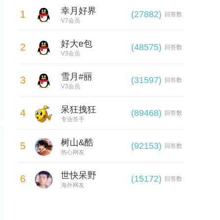
幸月好界
1
(27882)
回答数
V7会员
好大e包
2
(48575)
回答数
V3会员
雪月#丽
3
(31597)
回答数
V3会员
呆狂拽狂
4
(89468)
回答数
专业答手
树山&酷
5
(92153)
回答数
热心网友
世快呆野
6
(15172)
回答数
海外网友